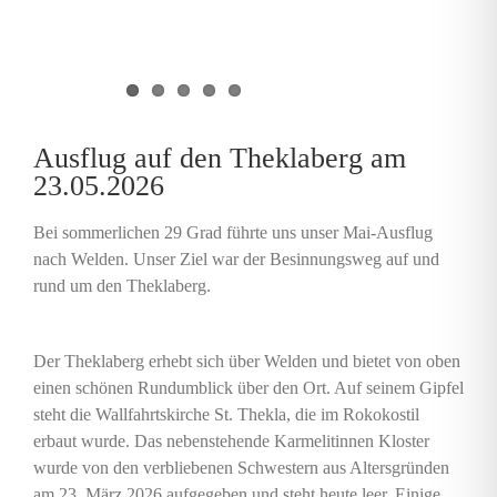
News
Veranstaltungen
Lageplan
Ausflug auf den Theklaberg am
23.05.2026
Bewohnerbereich
Bei sommerlichen 29 Grad führte uns unser Mai-Ausflug
nach Welden. Unser Ziel war der Besinnungsweg auf und
Kontakt
rund um den Theklaberg.
Suche
nach:
Der Theklaberg erhebt sich über Welden und bietet von oben
einen schönen Rundumblick über den Ort. Auf seinem Gipfel
steht die Wallfahrtskirche St. Thekla, die im Rokokostil
erbaut wurde. Das nebenstehende Karmelitinnen Kloster
wurde von den verbliebenen Schwestern aus Altersgründen
am 23. März 2026 aufgegeben und steht heute leer. Einige