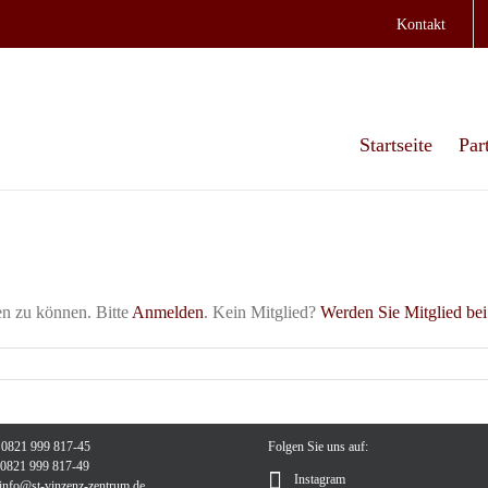
Kontakt
Startseite
Par
en zu können. Bitte
Anmelden
. Kein Mitglied?
Werden Sie Mitglied bei
: 0821 999 817-45
Folgen Sie uns auf:
: 0821 999 817-49
Instagram
info@st-vinzenz-zentrum.de