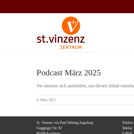
Zum
Inhalt
springen
Podcast März 2025
Sie müssen sich anmelden, um diesen Inhalt einseh
4. März 2025
St. Vinzenz von Paul Stiftung Augsburg
Telefon
Gögginger Str. 92
Telefax
86199 Augsburg
E-Mail: